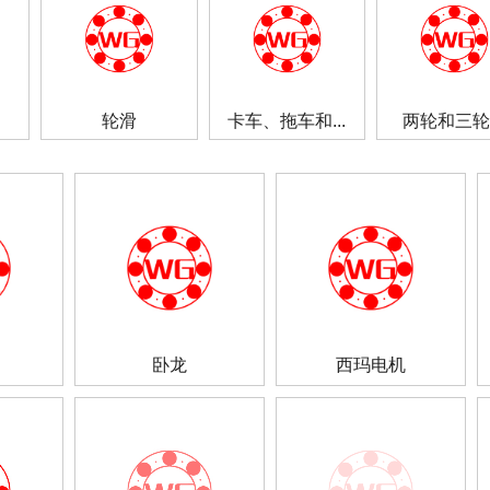
轮滑
卡车、拖车和...
两轮和三轮
卧龙
西玛电机