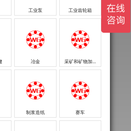
工业泵
工业齿轮箱
健
冶金
采矿和矿物加...
制浆造纸
赛车